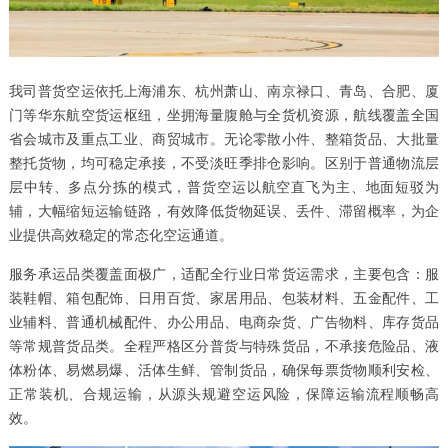
我司普货空运依托上海浦东、杭州萧山、南京禄口、青岛、合肥、厦
门等华东航空货运枢纽，坐拥海量腹舱与全货机资源，航线覆盖全国
省会城市及重点工业、商贸城市。无论零散小件、整箱货品、大批量
整托货物，均可稳定承接，不受淡旺季排仓影响。区别于普通物流层
层中转、多点分拣的模式，普货空运以航空直飞为主、地面短驳为
辅，大幅缩短运输链路，有效降低货物延误、丢件、滞留概率，为企
业提供高效稳定的常态化空运通道。
服务承运品类覆盖面极广，适配全行业日常货运需求，主要包含：服
装鞋帽、箱包配饰、日用百货、家居用品、包装材料、五金配件、工
业辅料、普通机械配件、办公用品、电商杂货、广告物料、库存货品
等常规普货品类。全程严格区分普货与特殊货品，不承接危险品、液
体粉体、易燃易爆、活体生鲜、管制货品，确保每票货物顺利安检、
正常装机、合规运输，从源头规避空运风险，保障运输流程顺畅高
效。